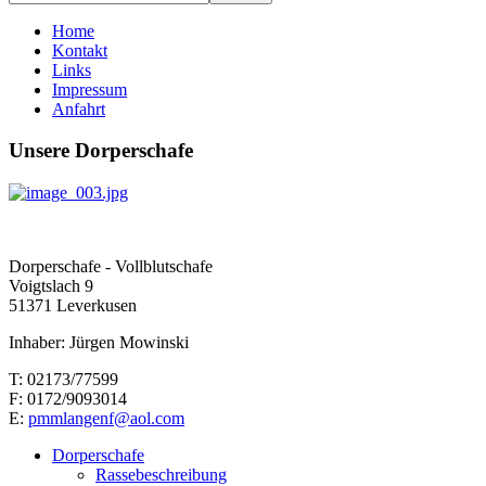
Home
Kontakt
Links
Impressum
Anfahrt
Unsere Dorperschafe
Dorperschafe - Vollblutschafe
Voigtslach 9
51371 Leverkusen
Inhaber: Jürgen Mowinski
T: 02173/77599
F: 0172/9093014
E:
pmmlangenf@aol.com
Dorperschafe
Rassebeschreibung